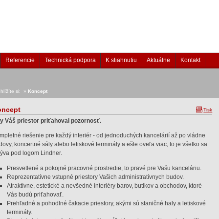
Referencie
Technická podpora
K stiahnutiu
Aktuálne
Kontakt
hlížíte si: »
Koncept
oncept
Tisk
y Váš priestor priťahoval pozornosť.
mpletné riešenie pre každý interiér - od jednoduchých kancelárií až po vládne
ovy, koncertné sály alebo letiskové terminály a ešte oveľa viac, to je všetko sa
rýva pod logom Lindner.
Presvetlené a pokojné pracovné prostredie, to pravé pre Vašu kanceláriu.
Reprezentatívne vstupné priestory Vašich administratívnych budov.
Atraktívne, estetické a nevšedné interiéry barov, butikov a obchodov, ktoré
Vás budú priťahovať.
Prehľadné a pohodlné čakacie priestory, akými sú staničné haly a letiskové
terminály.