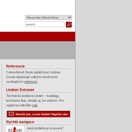
Referencie
Celosvětově činná společnost Lindner
Group disponuje velkým množstvím
vynikajících
referencí
.
Lindner Extranet
Technická podpora Linder – katalogy,
technické listy, detaily aj. ke stažení. Pro
registraci klikněte
zde
.
Rychlá navigace
Jaká podlaha je ta pravá?