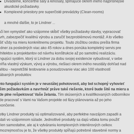
Divadelné, koncertné sály a kinosály, spĺňajúce okrem iného najprísnejšie
akustické požiadavky.
Komplexné priestory pre superčisté prevádzky (Clean-rooms)
a mnohé ďalšie, to je Lindner ...
ačí len vymyslieť ako vzájomne skĺbiť všetky požiadavky stavby, vypracovať
vrh, zabezpečiť kvalitnú výrobu a zaručiť bezproblémovú montáž. A to všetko
ešiť vždy na mieru konkrétnemu projektu. Touto zložitou cestou prešla firma
ndner za posledných viac ako 45 rokov a dnes ponúka kompletný servis pre
chitektov a projektantov od návrhu konštrukcie až po samotnú realizáciu.
ngujúci systém, ktorý si Lindner za dobu svojej existencie vybudoval, v sebe
hŕňa vlastný výskum, vývoj a výrobu, riešiaci okrem iného neustály dohľad nad
alitou - nepretržité testovanie a posudzovanie viac ako 100 vlastností
rábaných produktov.
nto fungujúci systém je v neustálej pohotovosti, aby bol schopný vyhovieť
šim požiadavkám a navrhnúť práve také riešenie, ktoré bude šité na mieru a
de plne rešpektovať Vaše želania.
Tím skúsených a kvalifikovaných odborníkov
de pracovať s Vami na Vašom projekte od fázy plánovania až po jeho
končenie.
etky Lindner produkty sú optimalizované, aby perfektne navzájom zapadli a
stali vo vzájomnom súlade. Jednotlivé produkty sa dajú vďaka tomu použiť
elen samostatne, ale aj k vytváraniu komplexných interiérových celkov.
mozrejmosťou je to, že všetky produkty spĺňajú potrebné stavebné normy a