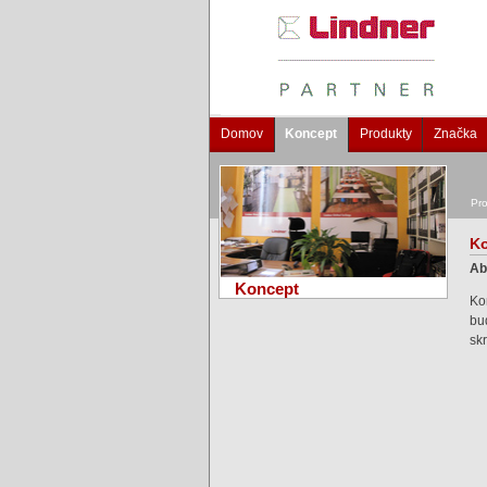
Domov
Koncept
Produkty
Značka
Pro
K
Ab
Koncept
Ko
bud
sk