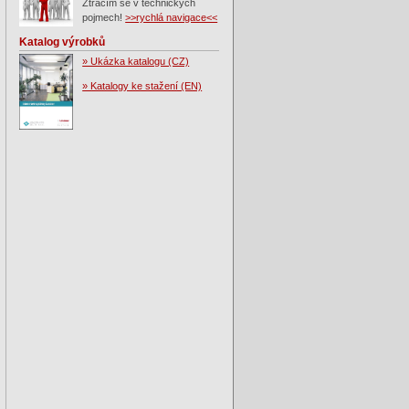
Ztrácím se v technických
pojmech!
>>rychlá navigace<<
Katalog výrobků
» Ukázka katalogu (CZ)
» Katalogy ke stažení (EN)