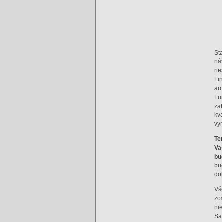
St
ná
ri
Li
ar
Fu
za
kv
vy
Te
Va
bu
bu
do
Vš
zo
ni
Sa