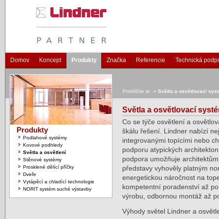
Domov
Koncept
Produkty
Značka
Referencie
Technická podp
Prohlížíte si: »
Světla a osvětlovací sys
Světla a osvětlovací syst
Co se týče osvětlení a osvětlo
Produkty
škálu řešení. Lindner nabízí ne
Podlahové systémy
integrovanými topícími nebo chl
Kovové podhledy
podporu atypických architektoni
Světla a osvětlení
podpora umožňuje architektům 
Stěnové systémy
Prosklené dělící příčky
představy vyhověly platným no
Dveře
energetickou náročnost na top
Vytápěcí a chladící technologie
kompetentní poradenství až po 
NORIT systém suché výstavby
výrobu, odbornou montáž až po 
Výhody světel Lindner a osvětle